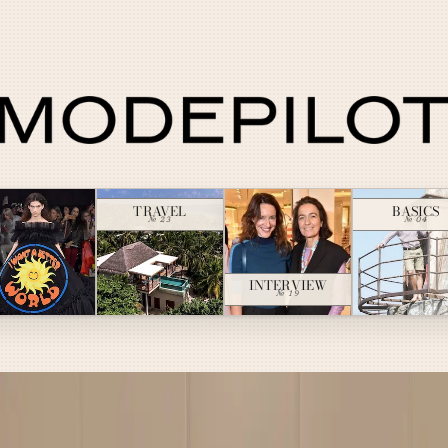
TRAVEL
BASICS
№ 23
№ 04
INTERVIEW
№ 19