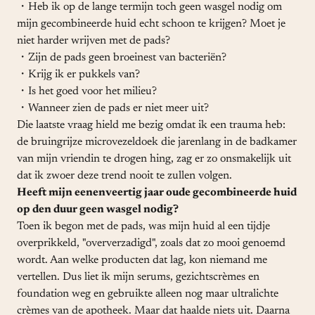
­­・Heb ik op de lange termijn toch geen wasgel nodig om
mijn gecombineerde huid echt schoon te krijgen? Moet je
niet harder wrijven met de pads?
­­・Zijn de pads geen broeinest van bacteriën?
­­・Krijg ik er pukkels van?
­­・Is het goed voor het milieu?
­­・Wanneer zien de pads er niet meer uit?
Die laatste vraag hield me bezig omdat ik een trauma heb:
de bruingrijze microvezeldoek die jarenlang in de badkamer
van mijn vriendin te drogen hing, zag er zo onsmakelijk uit
dat ik zwoer deze trend nooit te zullen volgen.
Heeft mijn eenenveertig jaar oude gecombineerde huid
op den duur geen wasgel nodig?
Toen ik begon met de pads, was mijn huid al een tijdje
overprikkeld, "oververzadigd", zoals dat zo mooi genoemd
wordt. Aan welke producten dat lag, kon niemand me
vertellen. Dus liet ik mijn serums, gezichtscrèmes en
foundation weg en gebruikte alleen nog maar ultralichte
crèmes van de apotheek. Maar dat haalde niets uit. Daarna