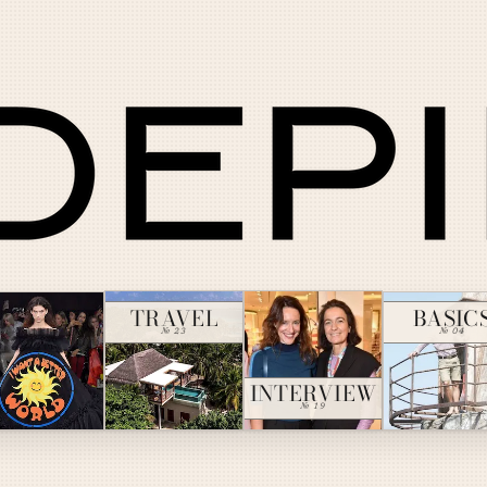
TRAVEL
BASIC
№ 23
№ 04
INTERVIEW
№ 19