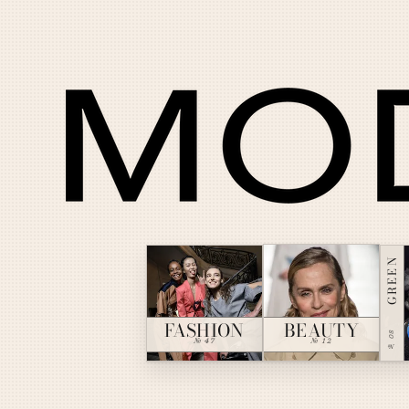
GREEN
BEAUTY
FASHION
№ 08
№ 12
№ 47