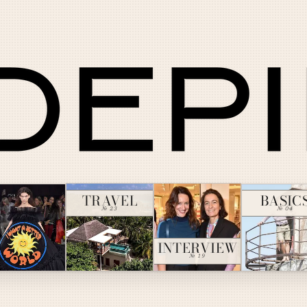
TRAVEL
BASIC
№ 23
№ 04
INTERVIEW
№ 19