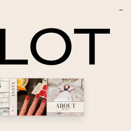
INSTA
S
ABOUT
№ ∞
№ 01