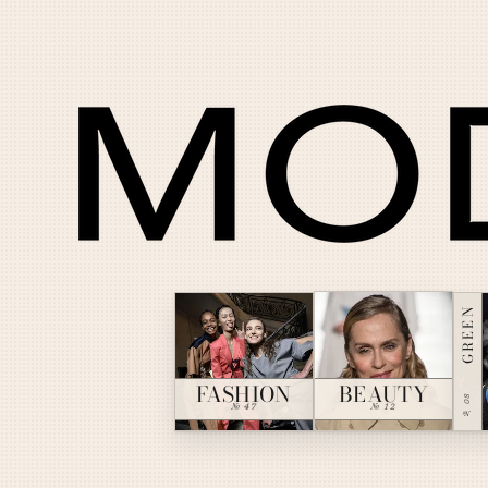
GREEN
BEAUTY
FASHION
№ 08
№ 12
№ 47