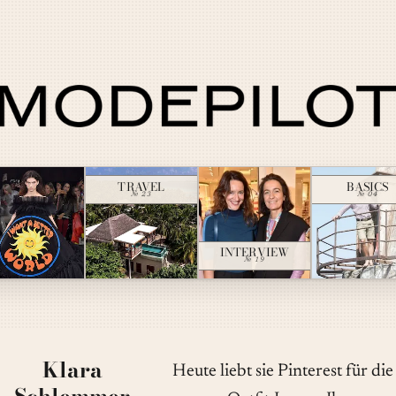
TRAVEL
BASICS
№ 23
№ 04
INTERVIEW
№ 19
Klara
Heute liebt sie Pinterest für die