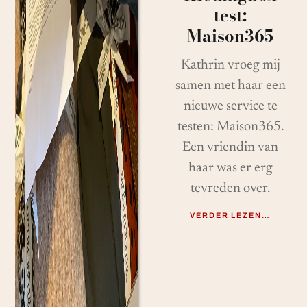
test:
Maison365
Kathrin vroeg mij
samen met haar een
nieuwe service te
testen: Maison365.
Een vriendin van
haar was er erg
tevreden over.
VERDER LEZEN…