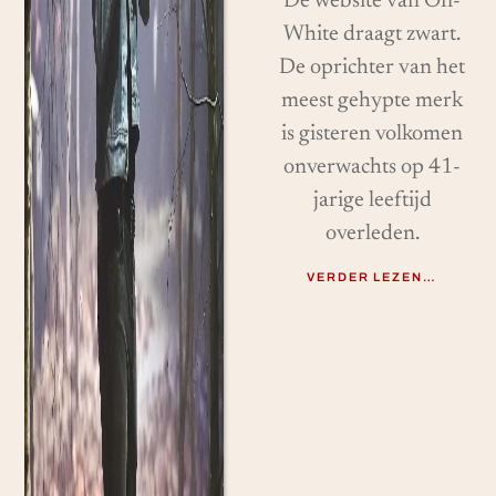
De website van Off-
White draagt ​​zwart.
De oprichter van het
meest gehypte merk
is gisteren volkomen
onverwachts op 41-
jarige leeftijd
overleden.
VERDER LEZEN…