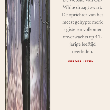
De website van Off-
White draagt ​​zwart.
De oprichter van het
meest gehypte merk
is gisteren volkomen
onverwachts op 41-
jarige leeftijd
overleden.
VERDER LEZEN…