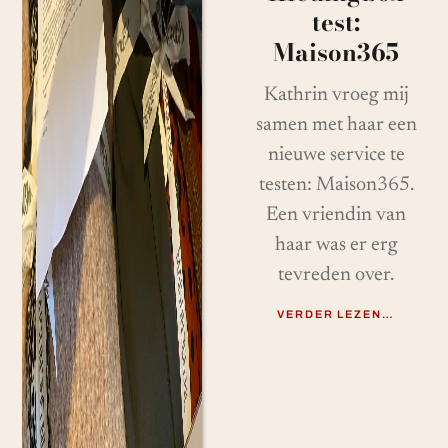
test:
Maison365
Kathrin vroeg mij
samen met haar een
nieuwe service te
testen: Maison365.
Een vriendin van
haar was er erg
tevreden over.
VERDER LEZEN…