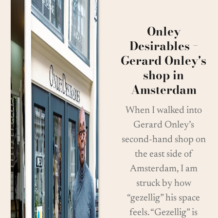
Onley
Desirables −
Gerard Onley's
shop in
Amsterdam
When I walked into
Gerard Onley’s
second-hand shop on
the east side of
Amsterdam, I am
struck by how
“gezellig” his space
feels. “Gezellig” is