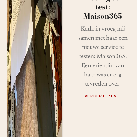
test:
Maison365
Kathrin vroeg mij
samen met haar een
nieuwe service te
testen: Maison365.
Een vriendin van
haar was er erg
tevreden over.
VERDER LEZEN…