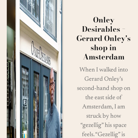
Onley
Desirables −
Gerard Onley's
shop in
Amsterdam
When I walked into
Gerard Onley’s
second-hand shop on
the east side of
Amsterdam, I am
struck by how
“gezellig” his space
feels. “Gezellig” is