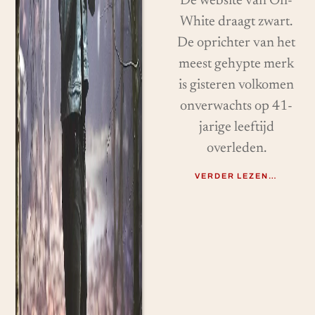
De website van Off-
White draagt ​​zwart.
De oprichter van het
meest gehypte merk
is gisteren volkomen
onverwachts op 41-
jarige leeftijd
overleden.
VERDER LEZEN…