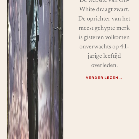
De website van Off-
White draagt ​​zwart.
De oprichter van het
meest gehypte merk
is gisteren volkomen
onverwachts op 41-
jarige leeftijd
overleden.
VERDER LEZEN…