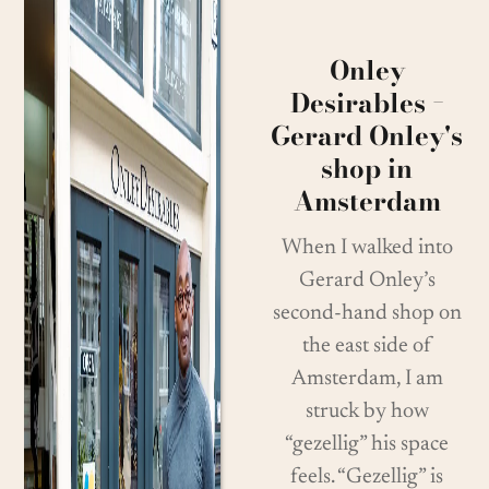
Onley
Desirables −
Gerard Onley's
shop in
Amsterdam
When I walked into
Gerard Onley’s
second-hand shop on
the east side of
Amsterdam, I am
struck by how
“gezellig” his space
feels. “Gezellig” is