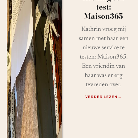
test:
Maison365
Kathrin vroeg mij
samen met haar een
nieuwe service te
testen: Maison365.
Een vriendin van
haar was er erg
tevreden over.
VERDER LEZEN…