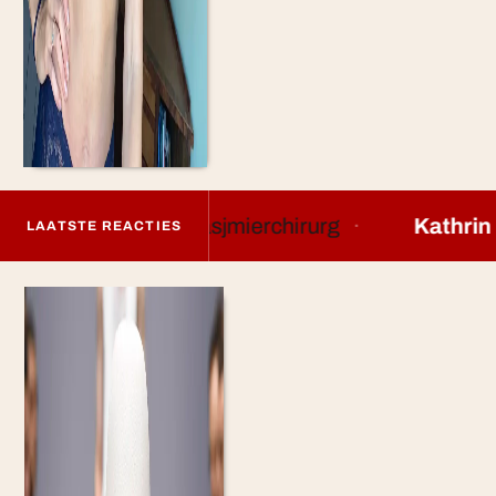
ij
De kasjmierchirurg
·
Kathrin Bierling
bij
Kle
LAATSTE REACTIES