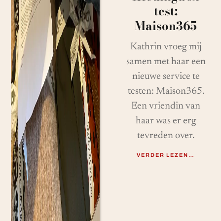
test:
Maison365
Kathrin vroeg mij
samen met haar een
nieuwe service te
testen: Maison365.
Een vriendin van
haar was er erg
tevreden over.
VERDER LEZEN…