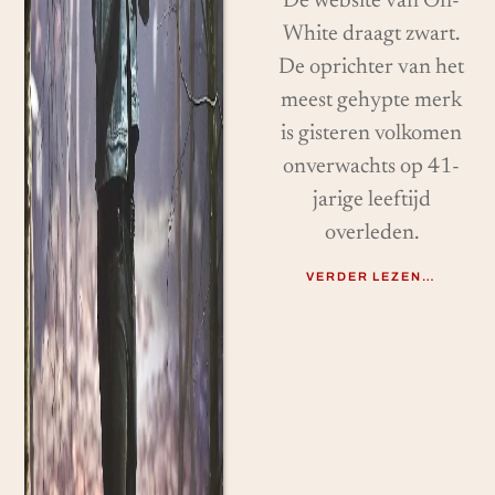
De website van Off-
White draagt ​​zwart.
De oprichter van het
meest gehypte merk
is gisteren volkomen
onverwachts op 41-
jarige leeftijd
overleden.
VERDER LEZEN…