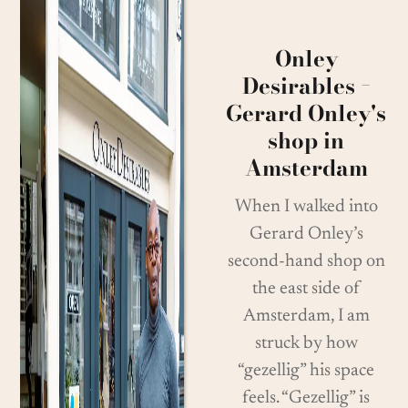
Onley
Desirables −
Gerard Onley's
shop in
Amsterdam
When I walked into
Gerard Onley’s
second-hand shop on
the east side of
Amsterdam, I am
struck by how
“gezellig” his space
feels. “Gezellig” is