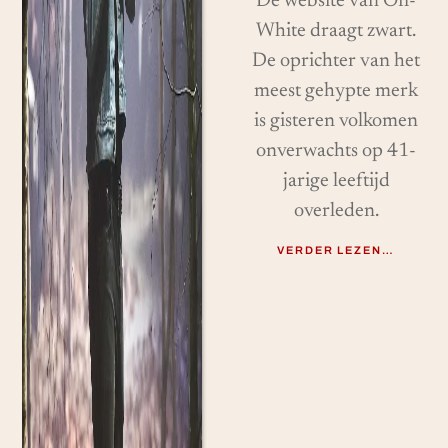
De website van Off-
White draagt ​​zwart.
De oprichter van het
meest gehypte merk
is gisteren volkomen
onverwachts op 41-
jarige leeftijd
overleden.
VERDER LEZEN…