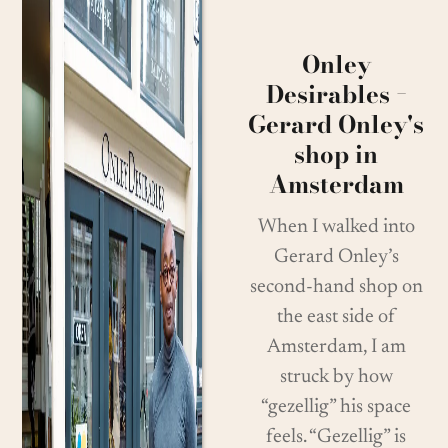
Onley
Desirables −
Gerard Onley's
shop in
Amsterdam
When I walked into
Gerard Onley’s
second-hand shop on
the east side of
Amsterdam, I am
struck by how
“gezellig” his space
feels. “Gezellig” is