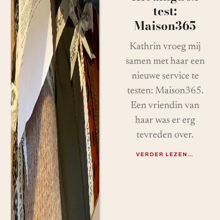
test:
Maison365
Kathrin vroeg mij
samen met haar een
nieuwe service te
testen: Maison365.
Een vriendin van
haar was er erg
tevreden over.
VERDER LEZEN…